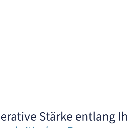
ndenkosten
Hands-on Umset
n Prozess
erative Stärke entlang Ih