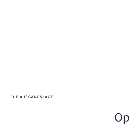
Junior-Berater mit Lernkurve auf Ku
Theorie statt Umsetzung im laufende
DIE AUSGANGSLAGE
Op