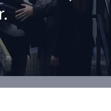
.
 Serienanlauf ins Stocken gerät – was wirklich hilft
start rückt näher, aber die
ind noch nicht stabil, die
g hakt und der Zeitplan wackelt.