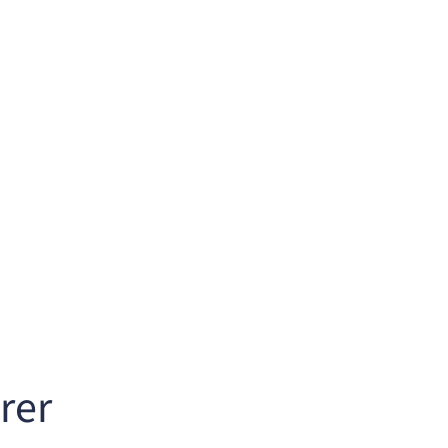
zung statt PowerPoint-Folien
rer