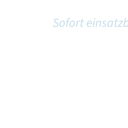
Erfahrene Spezialisten.
angestellt.
Sofort einsatzb
, technisch qualifizierten und erfahrenen Mitarbeitern.
. Unsere Stärke liegt in der operativen Umsetzung – dir
 ohne Vor-Ort-
Fest angestellt
Operativ vor Or
chwinden
Klare Ergebnis
rtung
Erfahrene Mitar