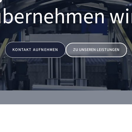
̈bernehmen wir
KONTAKT AUFNEHMEN
ZU UNSEREN LEISTUNGEN
Wenn der
Der Serien
Prozesse s
EDTECH
Abstimmun